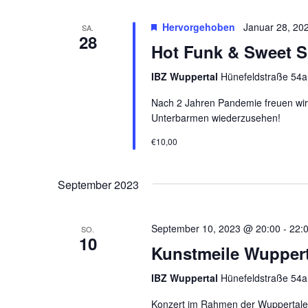
u
m
Hervorgehoben
Januar 28, 20
SA.
w
28
Hot Funk & Sweet S
ä
h
IBZ Wuppertal
Hünefeldstraße 54a
l
e
Nach 2 Jahren Pandemie freuen wir 
n
Unterbarmen wiederzusehen!
.
€10,00
September 2023
September 10, 2023 @ 20:00
-
22:
SO.
10
Kunstmeile Wuppert
IBZ Wuppertal
Hünefeldstraße 54a
Konzert im Rahmen der Wuppertaler