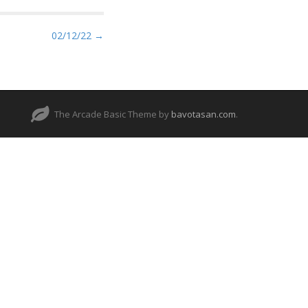
02/12/22 →
The Arcade Basic Theme by
bavotasan.com
.