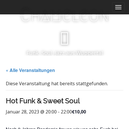
M
S
Chameleon
k
a
i
i
p
n
t
m
o
e
c
n
o
Funk, Soul, Jazz aus Wuppertal
n
u
t
e
« Alle Veranstaltungen
n
t
Diese Veranstaltung hat bereits stattgefunden.
Hot Funk & Sweet Soul
€10,00
Januar 28, 2023 @ 20:00
-
22:00