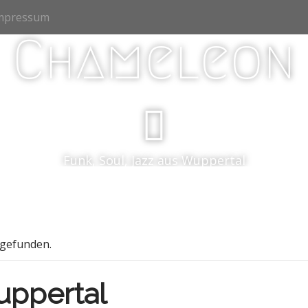
Impressum
Chameleon
Funk, Soul, Jazz aus Wuppertal
tgefunden.
uppertal