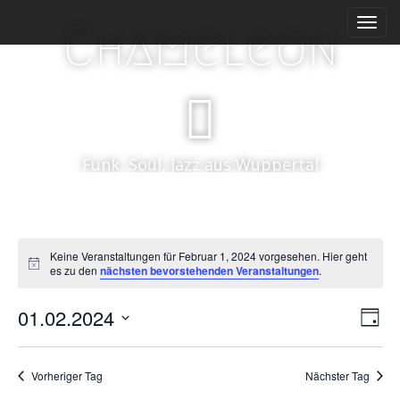
M
S
Chameleon
k
a
i
i
p
n
t
m
o
e
c
n
o
Funk, Soul, Jazz aus Wuppertal
n
u
t
e
n
t
Keine Veranstaltungen für Februar 1, 2024 vorgesehen. Hier geht
H
es zu den
nächsten bevorstehenden Veranstaltungen
.
i
n
V
A
01.02.2024
w
T
e
e
D
n
i
a
s
r
a
g
s
Vorheriger Tag
Nächster Tag
t
a