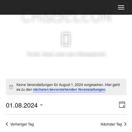
M
S
Chameleon
k
a
i
i
p
n
t
m
o
e
c
n
o
Funk, Soul, Jazz aus Wuppertal
n
u
t
e
n
t
Keine Veranstaltungen für August 1, 2024 vorgesehen. Hier geht
H
es zu den
nächsten bevorstehenden Veranstaltungen
.
i
n
V
A
01.08.2024
w
T
e
e
D
n
i
a
s
r
a
g
s
Vorheriger Tag
Nächster Tag
t
a