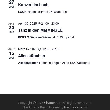
m
27
s
Konzert im Loch
c
w
2025
t
LOCH
Plateniusstraße 35, Wuppertal
ä
h
a
h
t
l
l
April 30, 2025 @ 21:00
-
23:00
APR.
30
e
e
t
Tanz in den Mai // INSEL
2025
n
u
n
INSEL/ADA oben
Wiesenstr. 6, Wuppertal
.
n
-
g
März 15, 2025 @ 20:30
-
23:00
MÄRZ
15
N
A
Alleestübchen
2025
a
n
Alleestübchen
Friedrich-Engels-Allee 182, Wuppertal
s
v
i
i
c
g
h
t
a
e
t
Copyright © 2026
Chameleon
. All Rights Reserved.
n
The Arcade Basic Theme by
bavotasan.com
.