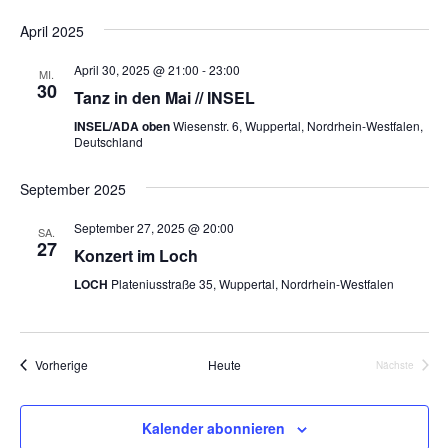
a
h
t
l
l
April 2025
e
e
t
n
April 30, 2025 @ 21:00
-
23:00
MI.
u
n
30
.
Tanz in den Mai // INSEL
n
-
INSEL/ADA oben
Wiesenstr. 6, Wuppertal, Nordrhein-Westfalen,
g
Deutschland
N
A
a
n
September 2025
s
v
September 27, 2025 @ 20:00
SA.
i
27
i
Konzert im Loch
c
g
LOCH
Plateniusstraße 35, Wuppertal, Nordrhein-Westfalen
h
t
a
e
t
n
Veranstaltungen
Vorherige
Heute
Nächste
Veranstalt
i
-
o
N
Kalender abonnieren
a